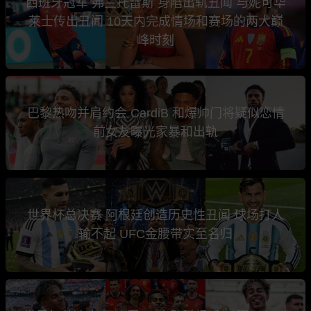
西班牙冠军 弗兰托雷斯 身陷出轨丑闻 与妮可华
莱士传出丑闻 10天内完成情场和赛场的两大巅
峰时刻
巴黎热吻并肩约会 CardiB 和爆帅门将疑似恋情
前女友曝光家暴和出轨
世界杯总决赛 阿根廷创造历史性丑闻 球场打人
输不起 UFC金腰带实至名归