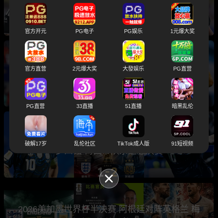
入选世界杯总决赛主裁判引发球迷热议
官方开元
PG电子
PG娱乐
1元爆大奖
2026世界杯总决赛前瞻分析 卫冕冠军阿根廷与
官方直营
2元爆大奖
大發娱乐
PG直营
西班牙将上演巅峰之战
PG直营
33直播
51直播
暗黑乱伦
世界杯半决赛 阿根廷2-1绝杀英格兰 三狮军团止
破解17岁
乱伦社区
TikTok成人版
91短视频
步四强 梅西带队杀进总决赛
2026美加墨世界杯半决赛 阿根廷对阵英格兰 梅