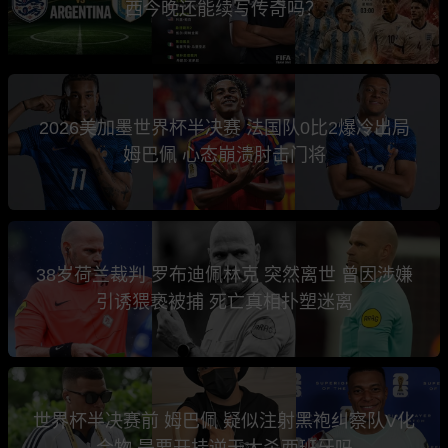
西今晚还能续写传奇吗？
2026美加墨世界杯半决赛 法国队0比2爆冷出局
姆巴佩 心态崩溃肘击门将
38岁荷兰裁判 罗布迪佩林克 突然离世 曾因涉嫌
引诱猥亵被捕 死亡真相扑塑迷离
世界杯半决赛前 姆巴佩 疑似注射黑袍纠察队V化
合物 是要开挂逆天大杀西班牙吗