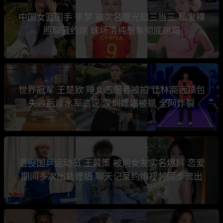
中国女篮国手 李梦 被实名曝光知三当三 私发裸
照聊骚约炮 球场清纯想象彻底崩塌
世界冠军 王楚钦 睡女志愿者被拍 让林高远顶包
失败后雇水军造谣 深圳嫖娼被抓 全网炸裂
退役国乒运动员 王晨策 被前女友实名爆料 恋爱
期间多次出轨嫖娼 聊天记录约炮视频同步流出