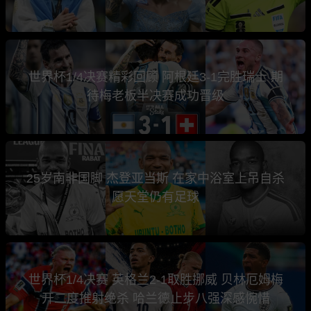
世界杯1/4决赛精彩回顾 阿根廷3-1完胜瑞士 期
待梅老板半决赛成功晋级
25岁南非国脚 杰登亚当斯 在家中浴室上吊自杀
愿天堂仍有足球
世界杯1/4决赛 英格兰2-1取胜挪威 贝林厄姆梅
开二度推射绝杀 哈兰德止步八强深感惋惜