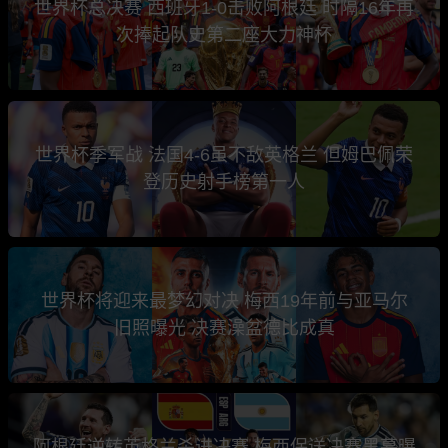
世界杯总决赛 西班牙1-0击败阿根廷 时隔16年再
次捧起队史第二座大力神杯
世界杯季军战 法国4-6虽不敌英格兰 但姆巴佩荣
登历史射手榜第一人
世界杯将迎来最梦幻对决 梅西19年前与亚马尔
旧照曝光 决赛澡盆德比成真
阿根廷逆转英格兰杀进决赛 梅西保送决赛黑幕曝