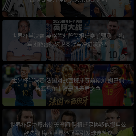
世界杯半决赛 英格兰对阵阿根廷赛前预测 三狮
军团能否打破卫冕冠军冲进决赛？
世界杯半决赛 法国对战西班牙赛前预测 姆巴佩
与亚马尔上演最强矛盾之争
世界杯足协爆出惊天丑闻 阿根廷足协疑似挪用公
款洗钱 梅西世界杯冠军引发球迷热议