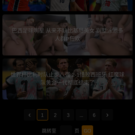
巴西足球明星 从来不缺比基尼美女 别墅泳池多
人群P狂欢
世界杯比利时队止步八强 2-1惜败西班牙 红魔球
队黄金一代彻底结束了
1
2
3
...
6
跳转至
页
GO