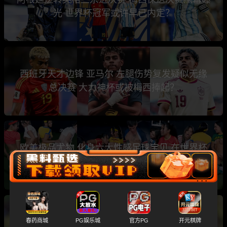
光 世界杯冠军或许早已内定？
西班牙天才边锋 亚马尔 左腿伤势复发疑似无缘
总决赛 大力神杯或被梅西捧起？
欧美极品尤物 化身六大性感足球宝贝 在世界杯
主题性下群P乱交
斯洛文尼亚名哨 温契奇 涉黄涉毒黑历史大曝光
春药商城
PG娱乐城
官方PG
开元棋牌