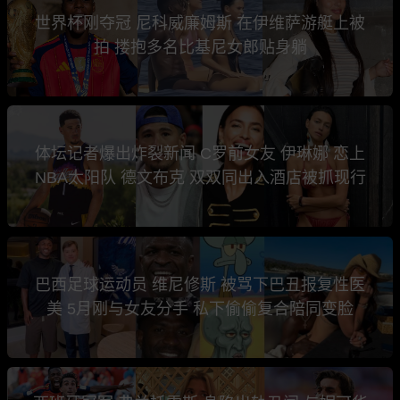
世界杯刚夺冠 尼科威廉姆斯 在伊维萨游艇上被
拍 搂抱多名比基尼女郎贴身躺
体坛记者爆出炸裂新闻 C罗前女友 伊琳娜 恋上
NBA太阳队 德文布克 双双同出入酒店被抓现行
巴西足球运动员 维尼修斯 被骂下巴丑报复性医
美 5月刚与女友分手 私下偷偷复合陪同变脸